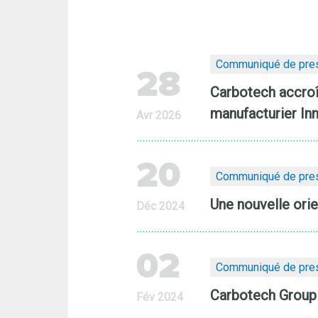
Communiqué de pre
28
Carbotech accroî
manufacturier In
Avr 2026
20
Communiqué de pre
Une nouvelle ori
Déc 2024
02
Communiqué de pre
Carbotech Group a
Fév 2024